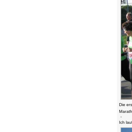
Die er
Marath
Ich la