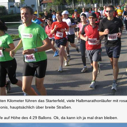
sten Kilometer führen das Starterfeld, viele Halbmarathonläufer mit ro
onis, hauptsächlich über breite Straßen.
ufe auf Höhe des 4:29 Ballons. Ok, da kann ich ja mal dran bleiben.