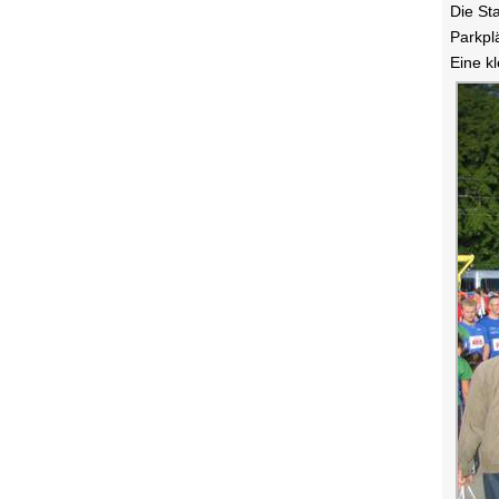
Die St
Parkpl
Eine k