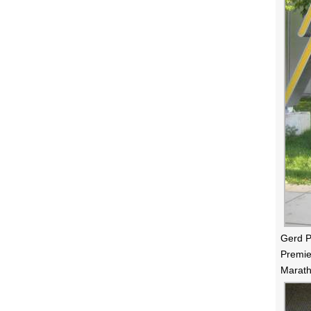
Gerd P
Premie
Marath