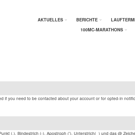
AKTUELLES
BERICHTE
LAUFTERM
100MC-MARATHONS
ed if you need to be contacted about your account or for opted-in notific
unkt (.), Bindestrich (-), Apostroph ('), Unterstrich(_) und das @ Zeich