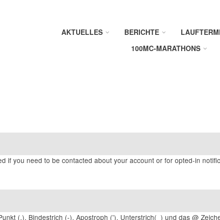
AKTUELLES
BERICHTE
LAUFTERM
100MC-MARATHONS
ed if you need to be contacted about your account or for opted-in notific
unkt (.), Bindestrich (-), Apostroph ('), Unterstrich(_) und das @ Zeich