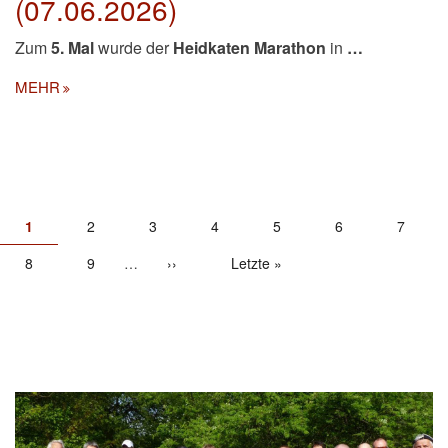
(07.06.2026)
Zum
5. Mal
wurde der
Heidkaten Marathon
in
…
MEHR
SEITENNUMMERIERUNG
Aktuelle
1
Seite
2
Seite
3
Seite
4
Seite
5
Seite
6
Seite
7
Seite
Seite
8
Seite
9
…
Nächste
››
Letzte
Letzte »
Seite
Seite