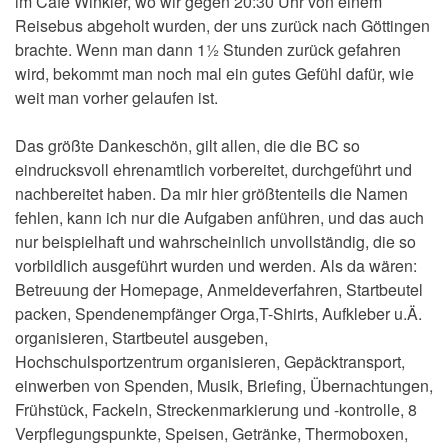
im Café Winkler, wo wir gegen 20:30 Uhr von einem
Reisebus abgeholt wurden, der uns zurück nach Göttingen
brachte. Wenn man dann 1½ Stunden zurück gefahren
wird, bekommt man noch mal ein gutes Gefühl dafür, wie
weit man vorher gelaufen ist.
Das größte Dankeschön, gilt allen, die die BC so
eindrucksvoll ehrenamtlich vorbereitet, durchgeführt und
nachbereitet haben. Da mir hier größtenteils die Namen
fehlen, kann ich nur die Aufgaben anführen, und das auch
nur beispielhaft und wahrscheinlich unvollständig, die so
vorbildlich ausgeführt wurden und werden. Als da wären:
Betreuung der Homepage, Anmeldeverfahren, Startbeutel
packen, Spendenempfänger Orga,T-Shirts, Aufkleber u.Ä.
organisieren, Startbeutel ausgeben,
Hochschulsportzentrum organisieren, Gepäcktransport,
einwerben von Spenden, Musik, Briefing, Übernachtungen,
Frühstück, Fackeln, Streckenmarkierung und -kontrolle, 8
Verpflegungspunkte, Speisen, Getränke, Thermoboxen,