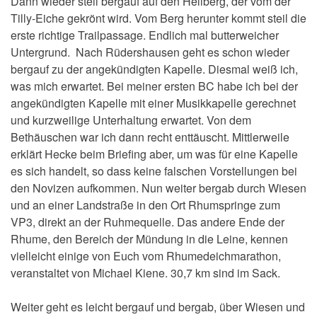
Dann wieder steil bergauf auf den Hellberg, der vom der
Tilly-Eiche gekrönt wird. Vom Berg herunter kommt steil die
erste richtige Trailpassage. Endlich mal butterweicher
Untergrund. Nach Rüdershausen geht es schon wieder
bergauf zu der angekündigten Kapelle. Diesmal weiß ich,
was mich erwartet. Bei meiner ersten BC habe ich bei der
angekündigten Kapelle mit einer Musikkapelle gerechnet
und kurzweilige Unterhaltung erwartet. Von dem
Bethäuschen war ich dann recht enttäuscht. Mittlerweile
erklärt Hecke beim Briefing aber, um was für eine Kapelle
es sich handelt, so dass keine falschen Vorstellungen bei
den Novizen aufkommen. Nun weiter bergab durch Wiesen
und an einer Landstraße in den Ort Rhumspringe zum
VP3, direkt an der Ruhmequelle. Das andere Ende der
Rhume, den Bereich der Mündung in die Leine, kennen
vielleicht einige von Euch vom Rhumedeichmarathon,
veranstaltet von Michael Kiene. 30,7 km sind im Sack.
Weiter geht es leicht bergauf und bergab, über Wiesen und