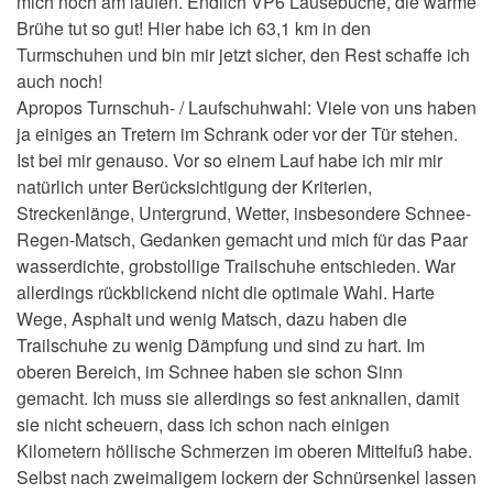
mich noch am laufen. Endlich VP6 Lausebuche, die warme
Brühe tut so gut! Hier habe ich 63,1 km in den
Turmschuhen und bin mir jetzt sicher, den Rest schaffe ich
auch noch!
Apropos Turnschuh- / Laufschuhwahl: Viele von uns haben
ja einiges an Tretern im Schrank oder vor der Tür stehen.
Ist bei mir genauso. Vor so einem Lauf habe ich mir mir
natürlich unter Berücksichtigung der Kriterien,
Streckenlänge, Untergrund, Wetter, insbesondere Schnee-
Regen-Matsch, Gedanken gemacht und mich für das Paar
wasserdichte, grobstollige Trailschuhe entschieden. War
allerdings rückblickend nicht die optimale Wahl. Harte
Wege, Asphalt und wenig Matsch, dazu haben die
Trailschuhe zu wenig Dämpfung und sind zu hart. Im
oberen Bereich, im Schnee haben sie schon Sinn
gemacht. Ich muss sie allerdings so fest anknallen, damit
sie nicht scheuern, dass ich schon nach einigen
Kilometern höllische Schmerzen im oberen Mittelfuß habe.
Selbst nach zweimaligem lockern der Schnürsenkel lassen