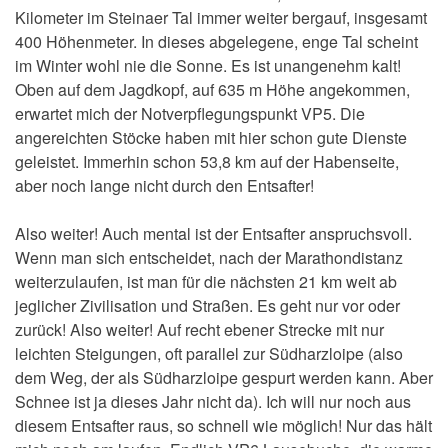
Kilometer im Steinaer Tal immer weiter bergauf, insgesamt
400 Höhenmeter. In dieses abgelegene, enge Tal scheint
im Winter wohl nie die Sonne. Es ist unangenehm kalt!
Oben auf dem Jagdkopf, auf 635 m Höhe angekommen,
erwartet mich der Notverpflegungspunkt VP5. Die
angereichten Stöcke haben mit hier schon gute Dienste
geleistet. Immerhin schon 53,8 km auf der Habenseite,
aber noch lange nicht durch den Entsafter!
Also weiter! Auch mental ist der Entsafter anspruchsvoll.
Wenn man sich entscheidet, nach der Marathondistanz
weiterzulaufen, ist man für die nächsten 21 km weit ab
jeglicher Zivilisation und Straßen. Es geht nur vor oder
zurück! Also weiter! Auf recht ebener Strecke mit nur
leichten Steigungen, oft parallel zur Südharzloipe (also
dem Weg, der als Südharzloipe gespurt werden kann. Aber
Schnee ist ja dieses Jahr nicht da). Ich will nur noch aus
diesem Entsafter raus, so schnell wie möglich! Nur das hält