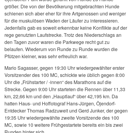
größer. Die von der Bevölkerung mitgebrachten Hunde
schienen sich aber eher für ihre Artgenossen und weniger
für die muskulösen Waden der Läufer zu interessieren.
Jedenfalls gab es soweit erkennbar keine Konflikte auf der
rege genutzten Laufstrecke. Trotz des Niederschlags an
den Tagen zuvor waren die Parkwege recht gut zu
belaufen. Wiederum von Runde zu Runde wurden die
Pfützen kleiner, was sehr erfreulich war.
Mario Sagasser, gegen 19:30 Uhr wiedergewählter erster
Vorsitzender des 100 MC, schickte wie üblich gegen 8:00
Uhr die „Frühstarter / -innen“ des Marathons auf die
Strecke. Gegen 9:00 Uhr starteten die Rennen über 11,33
km, 22,66 km und den „Hauptlauf“ über 42,195 km. Da
hatten Haus- und Hoffotograf Hans-Jürgen, Öjendorf-
Entdecker Thomas Radzuweit und Gerd Junker, der gegen
19:35 Uhr wiedergewählte zweite Vorsitzende des 100
MC, sowie 10 weitere Frühgestartete bereits ein bis zwei
Runden hinter sich.