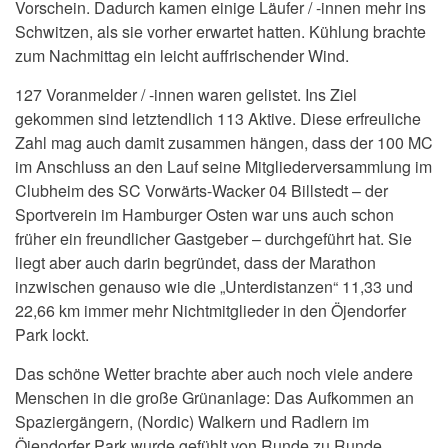
Vorschein. Dadurch kamen einige Läufer / -innen mehr ins
Schwitzen, als sie vorher erwartet hatten. Kühlung brachte
zum Nachmittag ein leicht auffrischender Wind.
127 Voranmelder / -innen waren gelistet. Ins Ziel
gekommen sind letztendlich 113 Aktive. Diese erfreuliche
Zahl mag auch damit zusammen hängen, dass der 100 MC
im Anschluss an den Lauf seine Mitgliederversammlung im
Clubheim des SC Vorwärts-Wacker 04 Billstedt – der
Sportverein im Hamburger Osten war uns auch schon
früher ein freundlicher Gastgeber – durchgeführt hat. Sie
liegt aber auch darin begründet, dass der Marathon
inzwischen genauso wie die „Unterdistanzen“ 11,33 und
22,66 km immer mehr Nichtmitglieder in den Öjendorfer
Park lockt.
Das schöne Wetter brachte aber auch noch viele andere
Menschen in die große Grünanlage: Das Aufkommen an
Spaziergängern, (Nordic) Walkern und Radlern im
Öjendorfer Park wurde gefühlt von Runde zu Runde