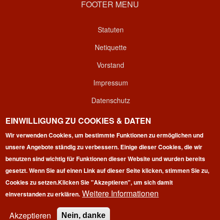
FOOTER MENU
Statuten
Netiquette
Vorstand
Impressum
Datenschutz
Kontakt
EINWILLIGUNG ZU COOKIES & DATEN
Wir verwenden Cookies, um bestimmte Funktionen zu ermöglichen und
Login
unsere Angebote ständig zu verbessern. Einige dieser Cookies, die wir
benutzen sind wichtig für Funktionen dieser Website und wurden bereits
gesetzt. Wenn Sie auf einen Link auf dieser Seite klicken, stimmen Sie zu,
Cookies zu setzen.
Klicken Sie "Akzeptieren", um sich damit
Weitere Informationen
einverstanden zu erklären.
Copyright © 2026 | 100 Marathon Club Deutschland e.V. | All
rights reserved.
Akzeptieren
Nein, danke