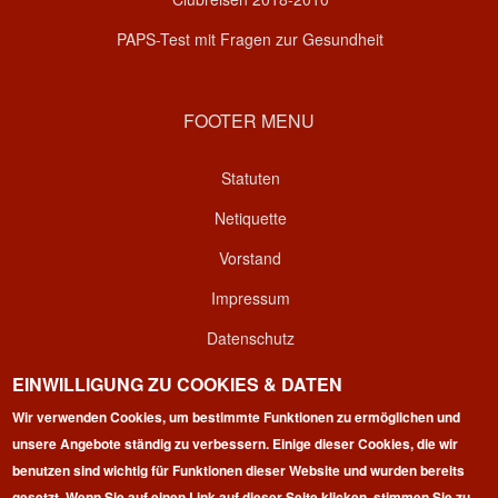
PAPS-Test mit Fragen zur Gesundheit
FOOTER MENU
Statuten
Netiquette
Vorstand
Impressum
Datenschutz
Kontakt
EINWILLIGUNG ZU COOKIES & DATEN
Wir verwenden Cookies, um bestimmte Funktionen zu ermöglichen und
Login
unsere Angebote ständig zu verbessern. Einige dieser Cookies, die wir
benutzen sind wichtig für Funktionen dieser Website und wurden bereits
gesetzt. Wenn Sie auf einen Link auf dieser Seite klicken, stimmen Sie zu,