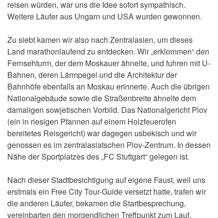
reisen würden, war uns die Idee sofort sympathisch.
Weitere Läufer aus Ungarn und USA wurden gewonnen.
Zu siebt kamen wir also nach Zentralasien, um dieses
Land marathonlaufend zu entdecken. Wir „erklommen“ den
Fernsehturm, der dem Moskauer ähnelte, und fuhren mit U-
Bahnen, deren Lärmpegel und die Architektur der
Bahnhöfe ebenfalls an Moskau erinnerte. Auch die übrigen
Nationalgebäude sowie die Straßenbreite ähnelte dem
damaligen sowjetischen Vorbild. Das Nationalgericht Plov
(ein in riesigen Pfannen auf einem Holzfeuerofen
bereitetes Reisgericht) war dagegen usbekisch und wir
genossen es im zentralasiatschen Plov-Zentrum. In dessen
Nähe der Sportplatzes des „FC Stuttgart“ gelegen ist.
Nach dieser Stadtbesichtigung auf eigene Faust, weil uns
erstmals ein Free City Tour-Guide versetzt hatte, trafen wir
die anderen Läufer, bekamen die Startbesprechung,
vereinbarten den morgendlichen Treffpunkt zum Lauf,