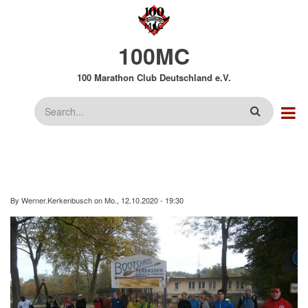
Direkt
zum
Inhalt
100MC
100 Marathon Club Deutschland e.V.
Suche
By
Werner.Kerkenbusch
on
Mo., 12.10.2020 - 19:30