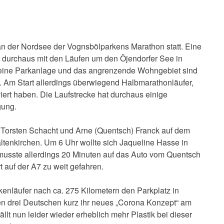
n der Nordsee der Vognsbölparkens Marathon statt. Eine
 durchaus mit den Läufen um den Öjendorfer See in
eine Parkanlage und das angrenzende Wohngebiet sind
n. Am Start allerdings überwiegend Halbmarathonläufer,
iert haben. Die Laufstrecke hat durchaus einige
gung.
 Torsten Schacht und Arne (Quentsch) Franck auf dem
ltenkirchen. Um 6 Uhr wollte sich Jaqueline Hasse in
musste allerdings 20 Minuten auf das Auto vom Quentsch
 auf der A7 zu weit gefahren.
kenläufer nach ca. 275 Kilometern den Parkplatz in
 den drei Deutschen kurz ihr neues „Corona Konzept“ am
lt nun leider wieder erheblich mehr Plastik bei dieser