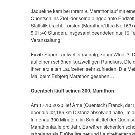
Jaqueline kam bei ihrem 9. Marathonlauf mit ein
Quentsch ins Ziel, der seine eingeplante Endzei
Statistik bracht. Torsten (Marathon/Ultra Nr. 163) 
5:01:40 Stunden. Insgesamt beendeten nur 16 Te
Veranstaltung.
Fazit:
Super Laufwetter (sonnig, kaum Wind, 7-12 
auf einem schönen kurzweiligen Rundkurs. Die d
ihren erzielten Laufzeiten sehr zufrieden. Die M
Mal beim Esbjerg Marathon gesehen…
Quentsch läuft seinen 300. Marathon
Am 17.10.2020 lief Arne (Quentsch) Franck, der
über die 42,195 km Distanz absolviert hatte, im
in genau 300 Minuten. Im Schnitt lief der Quent
Marathonläufe pro Jahr. Es wären sicherlich scho
jahrelang als Fußballtrainer und Lauftreffleiter 