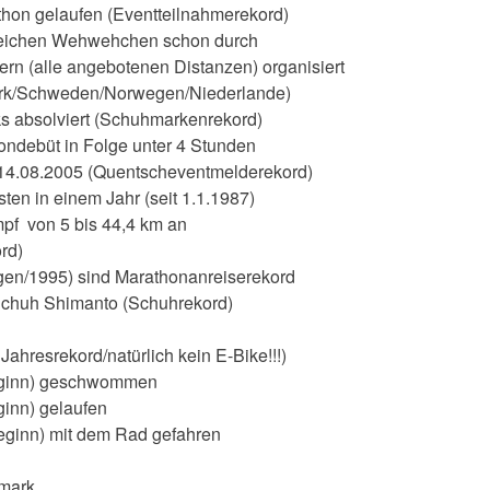
hon gelaufen (Eventteilnahmerekord)
lreichen Wehwehchen schon durch
rn (alle angebotenen Distanzen) organisiert
ark/Schweden/Norwegen/Niederlande)
s absolviert (Schuhmarkenrekord)
ndebüt in Folge unter 4 Stunden
 14.08.2005 (Quentscheventmelderekord)
ten in einem Jahr (seit 1.1.1987)
mpf von 5 bis 44,4 km an
rd)
gen/1995) sind Marathonanreiserekord
 Schuh Shimanto (Schuhrekord)
ahresrekord/natürlich kein E-Bike!!!)
beginn) geschwommen
ginn) gelaufen
eginn) mit dem Rad gefahren
emark