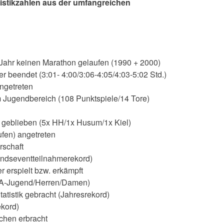
tistikzahlen aus der umfangreichen
Jahr keinen Marathon gelaufen (1990 + 2000)
 beendet (3:01- 4:00/3:06-4:05/4:03-5:02 Std.)
ngetreten
m Jugendbereich (108 Punktspiele/14 Tore)
 geblieben (5x HH/1x Husum/1x Kiel)
fen) angetreten
rschaft
andseventteilnahmerekord)
r erspielt bzw. erkämpft
s A-Jugend/Herren/Damen)
atistik gebracht (Jahresrekord)
kord)
chen erbracht