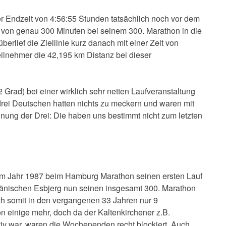
er Endzeit von 4:56:55 Stunden tatsächlich noch vor dem
t von genau 300 Minuten bei seinem 300. Marathon in die
überlief die Ziellinie kurz danach mit einer Zeit von
ilnehmer die 42,195 km Distanz bei dieser
Grad) bei einer wirklich sehr netten Laufveranstaltung
rei Deutschen hatten nichts zu meckern und waren mit
einung der Drei: Die haben uns bestimmt nicht zum letzten
 im Jahr 1987 beim Hamburg Marathon seinen ersten Lauf
 dänischen Esbjerg nun seinen insgesamt 300. Marathon
sch somit in den vergangenen 33 Jahren nur 9
n einige mehr, doch da der Kaltenkirchener z.B.
aktiv war, waren die Wochenenden recht blockiert. Auch