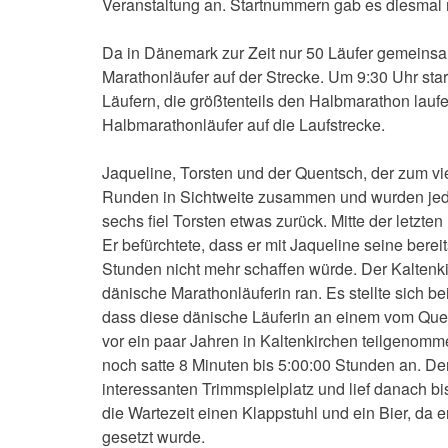
Veranstaltung an. Startnummern gab es diesmal n
Da in Dänemark zur Zeit nur 50 Läufer gemeinsam
Marathonläufer auf der Strecke. Um 9:30 Uhr star
Läufern, die größtenteils den Halbmarathon lauf
Halbmarathonläufer auf die Laufstrecke.
Jaqueline, Torsten und der Quentsch, der zum vie
Runden in Sichtweite zusammen und wurden je
sechs fiel Torsten etwas zurück. Mitte der letzt
Er befürchtete, dass er mit Jaqueline seine berei
Stunden nicht mehr schaffen würde. Der Kaltenkir
dänische Marathonläuferin ran. Es stellte sich 
dass diese dänische Läuferin an einem vom Que
vor ein paar Jahren in Kaltenkirchen teilgenomm
noch satte 8 Minuten bis 5:00:00 Stunden an. Der
interessanten Trimmspielplatz und lief danach bis 
die Wartezeit einen Klappstuhl und ein Bier, da
gesetzt wurde.