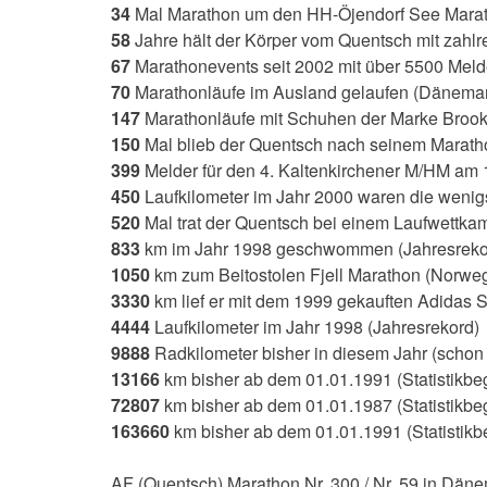
34
Mal Marathon um den HH-Öjendorf See Marat
58
Jahre hält der Körper vom Quentsch mit zah
67
Marathonevents seit 2002 mit über 5500 Melde
70
Marathonläufe im Ausland gelaufen (Dänem
147
Marathonläufe mit Schuhen der Marke Brook
150
Mal blieb der Quentsch nach seinem Maratho
399
Melder für den 4. Kaltenkirchener M/HM am
450
Laufkilometer im Jahr 2000 waren die wenigs
520
Mal trat der Quentsch bei einem Laufwettka
833
km im Jahr 1998 geschwommen (Jahresreko
1050
km zum Beitostolen Fjell Marathon (Norwe
3330
km lief er mit dem 1999 gekauften Adidas
4444
Laufkilometer im Jahr 1998 (Jahresrekord)
9888
Radkilometer bisher in diesem Jahr (schon J
13166
km bisher ab dem 01.01.1991 (Statistik
72807
km bisher ab dem 01.01.1987 (Statistikbe
163660
km bisher ab dem 01.01.1991 (Statistikb
AF (Quentsch) Marathon Nr. 300 / Nr. 59 in Dän