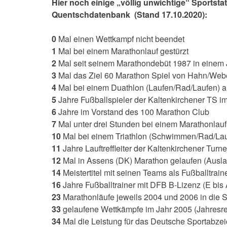
Hier noch einige „völlig unwichtige“ Sportsta
Quentschdatenbank (Stand 17.10.2020):
0
Mal einen Wettkampf nicht beendet
1
Mal bei einem Marathonlauf gestürzt
2
Mal seit seinem Marathondebüt 1987 in einem 
3
Mal das Ziel 60 Marathon Spiel von Hahn/Weber
4
Mal bei einem Duathlon (Laufen/Rad/Laufen) a
5
Jahre Fußballspieler der Kaltenkirchener TS i
6
Jahre im Vorstand des 100 Marathon Club
7
Mal unter drei Stunden bei einem Marathonlauf
10
Mal bei einem Triathlon (Schwimmen/Rad/Lau
11
Jahre Lauftreffleiter der Kaltenkirchener Turne
12
Mal in Assens (DK) Marathon gelaufen (Ausl
14
Meistertitel mit seinen Teams als Fußballtraine
16
Jahre Fußballtrainer mit DFB B-Lizenz (E bi
23
Marathonläufe jeweils 2004 und 2006 in die St
33
gelaufene Wettkämpfe im Jahr 2005 (Jahresre
34
Mal die Leistung für das Deutsche Sportabzei