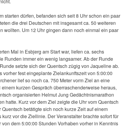
icht.
 starten dürfen, befanden sich seit 8 Uhr schon ein paar
teten die drei Deutschen mit insgesamt ca. 50 weiteren
en wollten. Um 12 Uhr gingen dann noch einmal ein paar
rten Mal in Esbjerg am Start war, liefen ca. sechs
de Runden immer ein wenig langsamer. Ab der Runde
en Runde setzte sich der Quentsch zügig von Jaqueline ab.
ts vorher fest eingeplante Zielankunftszeit von 5:00:00
chener lief so noch ca. 750 Meter vorm Ziel an eine
bei einem kurzen Gespräch überraschenderweise heraus,
ntsch organisierten Helmut Jung Gedächtnismarathon
en hatte. Kurz vor dem Ziel zeigte die Uhr vom Quentsch
 Quentsch betätigte sich noch kurze Zeit auf einem
kurz vor die Ziellinie. Der Veranstalter brachte sofort für
 er von dem 5:00:00 Stunden Vorhaben vorher in Kenntnis