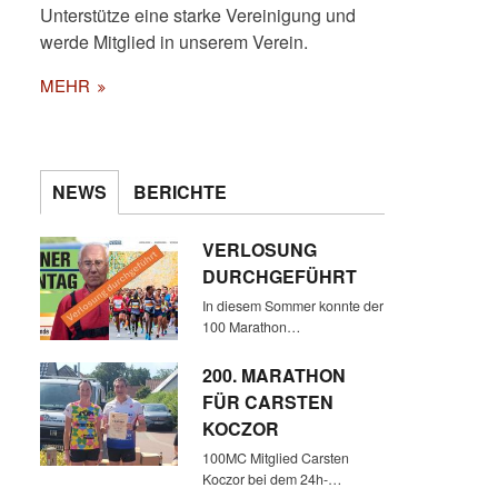
Unterstütze eine starke Vereinigung und
werde Mitglied in unserem Verein.
MEHR
NEWS
BERICHTE
TORSTEN, JAQUELINE UND
ARNE (QUENTSCH) SIND AUS
VERLOSUNG
DEUTSCHLAND ANGEREIST
DURCHGEFÜHRT
In diesem Sommer konnte der
100 Marathon…
200. MARATHON
FÜR CARSTEN
KOCZOR
100MC Mitglied Carsten
Koczor bei dem 24h-…