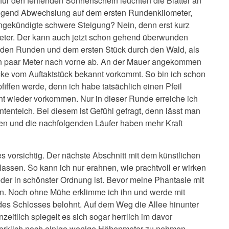
ür den fehlenden Sonnenschein leuchten die Blätter an
gend Abwechslung auf dem ersten Rundenkilometer,
 angekündigte schwere Steigung? Nein, denn erst kurz
Meter. Der kann auch jetzt schon gehend überwunden
den Runden und dem ersten Stück durch den Wald, als
ein paar Meter nach vorne ab. An der Mauer angekommen
cke vom Auftaktstück bekannt vorkommt. So bin ich schon
fiffen werde, denn ich habe tatsächlich einen Pfeil
 wieder vorkommen. Nur in dieser Runde erreiche ich
enteich. Bei diesem ist Gefühl gefragt, denn lässt man
men und die nachfolgenden Läufer haben mehr Kraft
s vorsichtig. Der nächste Abschnitt mit dem künstlichen
elassen. So kann ich nur erahnen, wie prachtvoll er wirken
eder in schönster Ordnung ist. Bevor meine Phantasie mit
 an. Noch ohne Mühe erklimme ich ihn und werde mit
des Schlosses belohnt. Auf dem Weg die Allee hinunter
zeitlich spiegelt es sich sogar herrlich im davor
merklich noch einige wenige Höhenmeter zu nehmen,