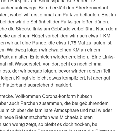
ich den Parkplatz am Schlosspark. Außer den 12
sucher unterwegs. Bernd erklärt den Streckenverlauf.
ufen, wobei wir erst einmal am Park vorbeilaufen. Erst im
bei der wir die Schönheit der Parks genießen dürfen.
, ehe die Strecke links am Gebäude vorbeiführt. Nach dem
trecke an einem Hügel vorbei, den wir nach etwa 1 KM
n wir auf eine Runde, die etwa 1,75 Mal zu laufen ist,
Dem Waldweg folgen wir etwa einen KM an einem
 Park am alten Ententeich wieder erreichen. Eine Links-
al mit Wasserspiel. Von dort geht es noch einmal
loss, der wir bergab folgen, bevor wir dem ersten Teil
gen. Klingt vielleicht etwas kompliziert, ist aber gut
 Flatterband ausreichend markiert.
e Strecke. Vollkommen Corona-konform hübsch
ch aber auch Pärchen zusammen, die bei gebührendem
eue mich über die familiäre Atmosphäre und mal wieder
ch neue Bekanntschaften wie Michaela bieten
h wenig zeigt, so bleibt es doch trocken, bei