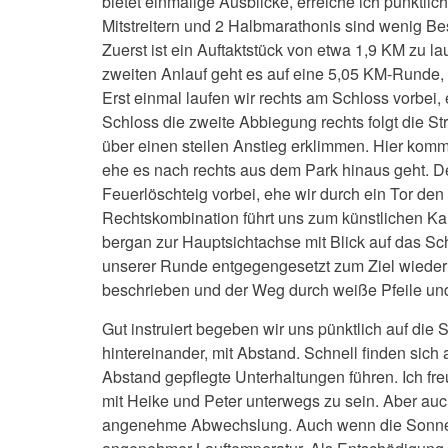
bietet einmalige Ausblicke, erreiche ich pünktl
Mitstreitern und 2 Halbmarathonis sind wenig Be
Zuerst ist ein Auftaktstück von etwa 1,9 KM zu la
zweiten Anlauf geht es auf eine 5,05 KM-Runde, 
Erst einmal laufen wir rechts am Schloss vorbei
Schloss die zweite Abbiegung rechts folgt die S
über einen steilen Anstieg erklimmen. Hier komme
ehe es nach rechts aus dem Park hinaus geht. 
Feuerlöschteig vorbei, ehe wir durch ein Tor den
Rechtskombination führt uns zum künstlichen Kan
bergan zur Hauptsichtachse mit Blick auf das Sch
unserer Runde entgegengesetzt zum Ziel wieder fol
beschrieben und der Weg durch weiße Pfeile und
Gut instruiert begeben wir uns pünktlich auf di
hintereinander, mit Abstand. Schnell finden si
Abstand gepflegte Unterhaltungen führen. Ich fr
mit Heike und Peter unterwegs zu sein. Aber au
angenehme Abwechslung. Auch wenn die Sonne sic