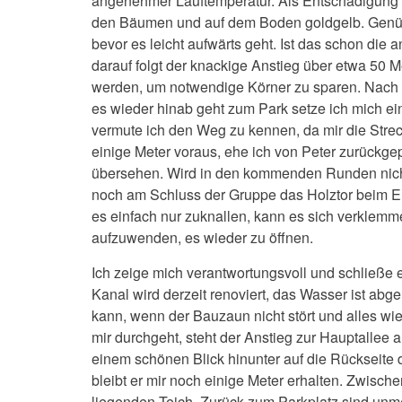
angenehmer Lauftemperatur. Als Entschädigung f
den Bäumen und auf dem Boden goldgelb. Genü
bevor es leicht aufwärts geht. Ist das schon die
darauf folgt der knackige Anstieg über etwa 50 
werden, um notwendige Körner zu sparen. Nach 
es wieder hinab geht zum Park setze ich mich 
vermute ich den Weg zu kennen, da mir die Stre
einige Meter voraus, ehe ich von Peter zurückgep
übersehen. Wird in den kommenden Runden nicht
noch am Schluss der Gruppe das Holztor beim Ent
es einfach nur zuknallen, kann es sich verklem
aufzuwenden, es wieder zu öffnen.
Ich zeige mich verantwortungsvoll und schließe e
Kanal wird derzeit renoviert, das Wasser ist abg
kann, wenn der Bauzaun nicht stört und alles wi
mir durchgeht, steht der Anstieg zur Hauptallee
einem schönen Blick hinunter auf die Rückseite 
bleibt er mir noch einige Meter erhalten. Zwischen
liegenden Teich. Zurück zum Parkplatz sind un