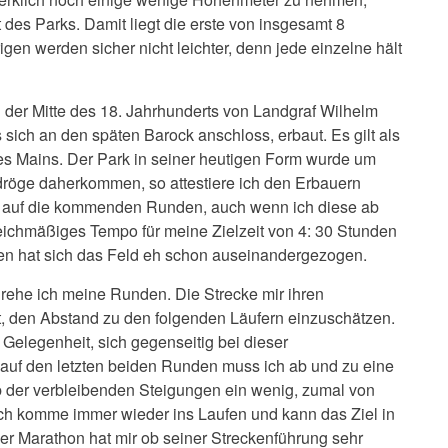
 des Parks. Damit liegt die erste von insgesamt 8
en werden sicher nicht leichter, denn jede einzelne hält
n der Mitte des 18. Jahrhunderts von Landgraf Wilhelm
 sich an den späten Barock anschloss, erbaut. Es gilt als
des Mains. Der Park in seiner heutigen Form wurde um
 dröge daherkommen, so attestiere ich den Erbauern
h auf die kommenden Runden, auch wenn ich diese ab
gleichmäßiges Tempo für meine Zielzeit von 4: 30 Stunden
gen hat sich das Feld eh schon auseinandergezogen.
 drehe ich meine Runden. Die Strecke mir ihren
t, den Abstand zu den folgenden Läufern einzuschätzen.
Gelegenheit, sich gegenseitig bei dieser
 auf den letzten beiden Runden muss ich ab und zu eine
 der verbleibenden Steigungen ein wenig, zumal von
ich komme immer wieder ins Laufen und kann das Ziel in
eser Marathon hat mir ob seiner Streckenführung sehr