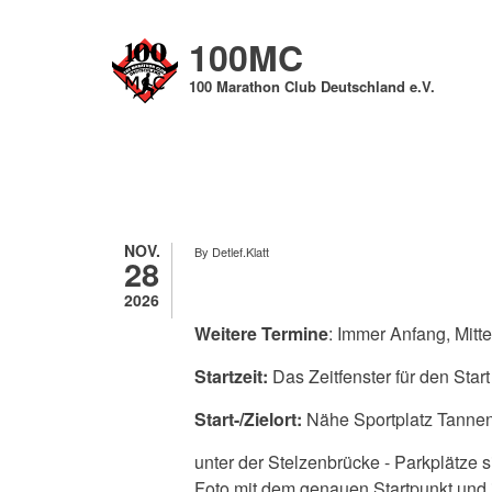
Direkt
zum
100MC
Inhalt
100 Marathon Club Deutschland e.V.
NOV.
By
Detlef.Klatt
28
2026
Weitere Termine
: Immer Anfang, Mitt
Startzeit:
Das Zeitfenster für den Star
Start-/Zielort:
Nähe Sportplatz Tannen
unter der Stelzenbrücke - Parkplätze
Foto mit dem genauen Startpunkt und