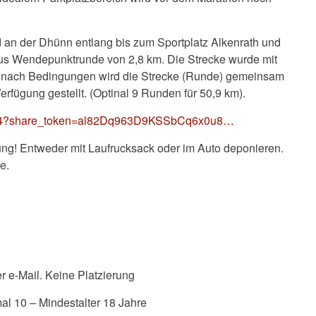
an der Dhünn entlang bis zum Sportplatz Alkenrath und
lus Wendepunktrunde von 2,8 km. Die Strecke wurde mit
nach Bedingungen wird die Strecke (Runde) gemeinsam
Verfügung gestellt. (Optinal 9 Runden für 50,9 km).
2874?share_token=al82Dq963D9KSSbCq6x0u8…
ng! Entweder mit Laufrucksack oder im Auto deponieren.
e.
er e-Mail. Keine Platzierung
l 10 – Mindestalter 18 Jahre