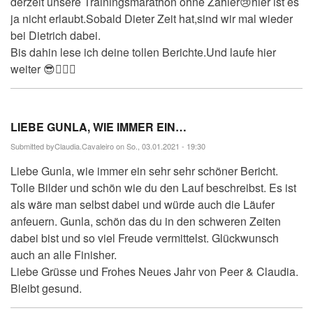
derzeit unsere Trainingsmarathon ohne Zähler😢hier ist es
ja nicht erlaubt.Sobald Dieter Zeit hat,sind wir mal wieder
bei Dietrich dabei.
Bis dahin lese ich deine tollen Berichte.Und laufe hier
weiter 😎🏃🏽‍♀️
LIEBE GUNLA, WIE IMMER EIN…
Submitted by
Claudia.Cavaleiro
on So., 03.01.2021 - 19:30
Liebe Gunla, wie immer ein sehr sehr schöner Bericht.
Tolle Bilder und schön wie du den Lauf beschreibst. Es ist
als wäre man selbst dabei und würde auch die Läufer
anfeuern. Gunla, schön das du in den schweren Zeiten
dabei bist und so viel Freude vermittelst. Glückwunsch
auch an alle Finisher.
Liebe Grüsse und Frohes Neues Jahr von Peer & Claudia.
Bleibt gesund.