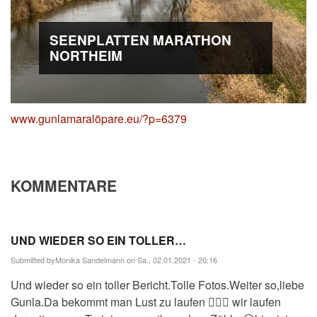
SEENPLATTEN MARATHON
NORTHEIM
www.gunlamaralöpare.eu/?p=6379
KOMMENTARE
UND WIEDER SO EIN TOLLER…
Submitted by
Monika Sandelmann
on Sa., 02.01.2021 - 20:16
Und wieder so ein toller Bericht.Tolle Fotos.Weiter so,liebe
Gunla.Da bekommt man Lust zu laufen 🏃🏽‍♀️ wir laufen