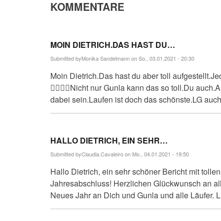
KOMMENTARE
MOIN DIETRICH.DAS HAST DU…
Submitted by
Monika Sandelmann
on So., 03.01.2021 - 20:30
Moin Dietrich.Das hast du aber toll aufgestellt.
👍🏻👍🏻Nicht nur Gunla kann das so toll.Du auch.
dabei sein.Laufen ist doch das schönste.LG auch
HALLO DIETRICH, EIN SEHR…
Submitted by
Claudia.Cavaleiro
on Mo., 04.01.2021 - 19:50
Hallo Dietrich, ein sehr schöner Bericht mit tolle
Jahresabschluss! Herzlichen Glückwunsch an all
Neues Jahr an Dich und Gunla und alle Läufer. 