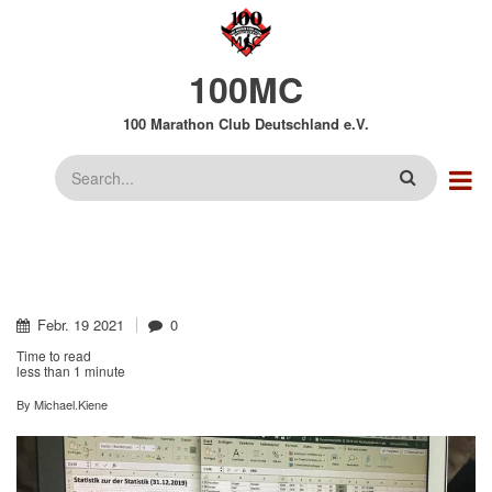
Direkt
zum
Inhalt
100MC
100 Marathon Club Deutschland e.V.
Suche
Febr.
19
2021
0
Time to read
less than
1 minute
By
Michael.Kiene