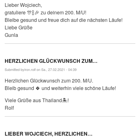
Lieber Wojciech,
gratuliere 🎊🍾🎉 zu deinem 200. M/U!
Bleibe gesund und freue dich auf die nächsten Läufe!
Liebe Grüße
Gunla
HERZLICHEN GLÜCKWUNSCH ZUM…
Submitted by
iron.rolf
on Sa., 27.02.2021 - 04:39
Herzlichen Glückwunsch zum 200. M/U.
Bleib gesund 🍀 und weiterhin viele schöne Läufe!
Viele Grüße aus Thailand🏝!
Rolf
LIEBER WOJCIECH, HERZLICHEN…