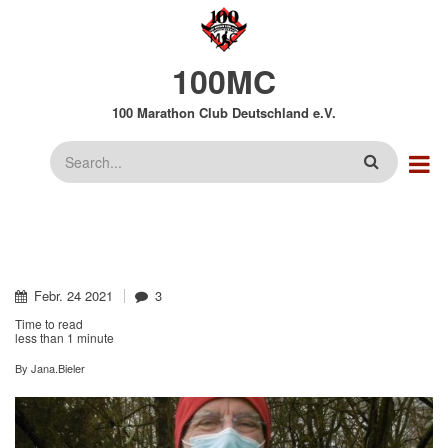
Direkt
zum
Inhalt
100MC
100 Marathon Club Deutschland e.V.
Suche
Febr.
24
2021
3
Time to read
less than
1 minute
By
Jana.Bieler