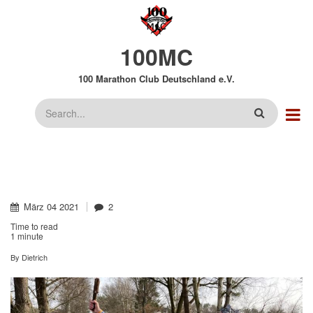
Direkt
zum
Inhalt
100MC
100 Marathon Club Deutschland e.V.
Suche
März
04
2021
2
Time to read
1 minute
By
Dietrich