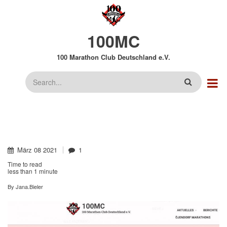
Direkt
zum
Inhalt
100MC
100 Marathon Club Deutschland e.V.
Suche
März
08
2021
1
Time to read
less than
1 minute
By
Jana.Bieler