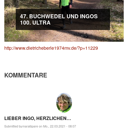
47. BUCHWEDEL UND INGOS
100. ULTRA
http://www.dietricheberle1974mv.de/?p=11229
KOMMENTARE
LIEBER INGO, HERZLICHEN…
Submitted by
maralöpare
on Mo., 22.03.2021 - 08:07