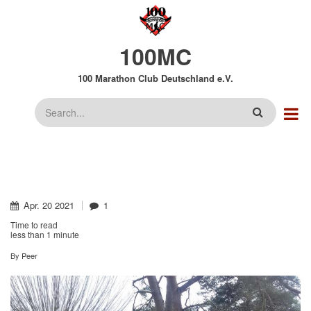
Direkt
zum
Inhalt
100MC
100 Marathon Club Deutschland e.V.
Suche
Apr.
20
2021
1
Time to read
less than
1 minute
By
Peer