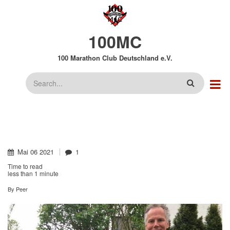
Direkt
zum
Inhalt
100MC
100 Marathon Club Deutschland e.V.
Suche
Mai
06
2021
1
Time to read
less than
1 minute
By
Peer