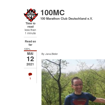
Direkt
zum
100MC
Inhalt
100 Marathon Club Deutschland e.V.
Time to
read
less than
1 minute
Read so
far
100%
MAI
By
Jana.Bieler
12
2021
1