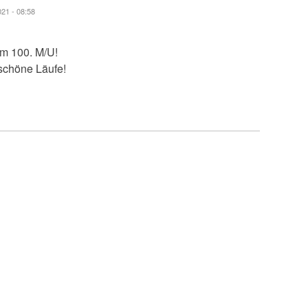
021 - 08:58
m 100. M/U!
 schöne Läufe!