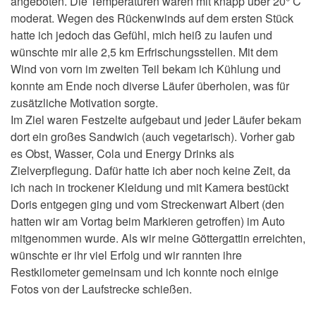
angeboten. Die Temperaturen waren mit knapp über 20° C
moderat. Wegen des Rückenwinds auf dem ersten Stück
hatte ich jedoch das Gefühl, mich heiß zu laufen und
wünschte mir alle 2,5 km Erfrischungsstellen. Mit dem
Wind von vorn im zweiten Teil bekam ich Kühlung und
konnte am Ende noch diverse Läufer überholen, was für
zusätzliche Motivation sorgte.
Im Ziel waren Festzelte aufgebaut und jeder Läufer bekam
dort ein großes Sandwich (auch vegetarisch). Vorher gab
es Obst, Wasser, Cola und Energy Drinks als
Zielverpflegung. Dafür hatte ich aber noch keine Zeit, da
ich nach in trockener Kleidung und mit Kamera bestückt
Doris entgegen ging und vom Streckenwart Albert (den
hatten wir am Vortag beim Markieren getroffen) im Auto
mitgenommen wurde. Als wir meine Göttergattin erreichten,
wünschte er ihr viel Erfolg und wir rannten ihre
Restkilometer gemeinsam und ich konnte noch einige
Fotos von der Laufstrecke schießen.