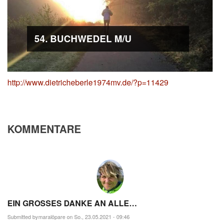
54. BUCHWEDEL M/U
http://www.dietricheberle1974mv.de/?p=11429
KOMMENTARE
EIN GROSSES DANKE AN ALLE…
Submitted by
maralöpare
on So., 23.05.2021 - 09:46