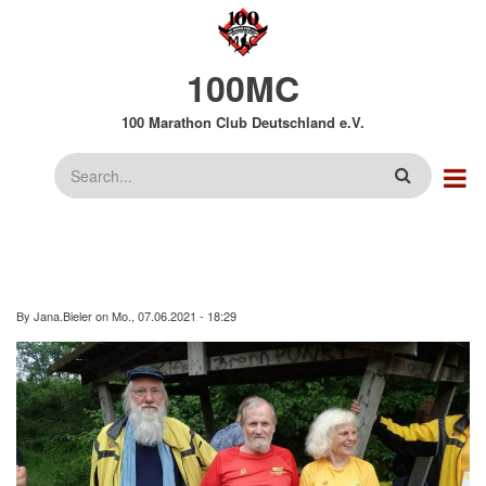
Direkt
zum
Inhalt
100MC
100 Marathon Club Deutschland e.V.
Suche
By
Jana.Bieler
on
Mo., 07.06.2021 - 18:29