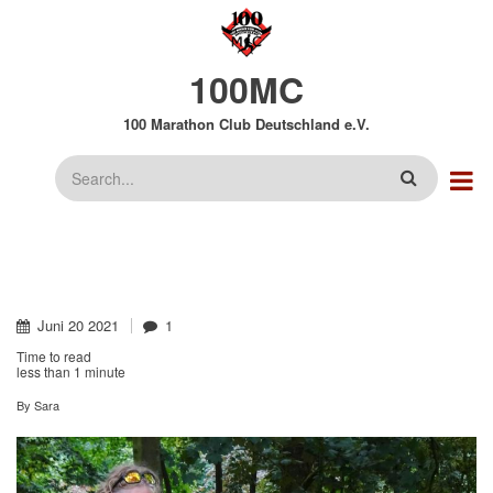
Direkt
zum
Inhalt
100MC
100 Marathon Club Deutschland e.V.
Suche
Juni
20
2021
1
Time to read
less than
1 minute
By
Sara