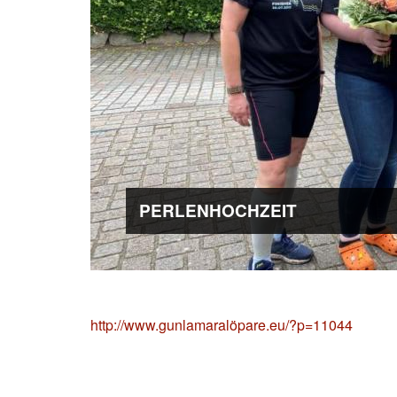
PERLENHOCHZEIT
http://www.gunlamaralöpare.eu/?p=11044