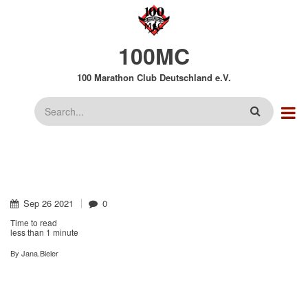
Direkt
zum
Inhalt
100MC
100 Marathon Club Deutschland e.V.
Suche
Sep
26
2021
0
Time to read
200. MARATHON FÜR SASCHA
less than
1 minute
DEHLING
By
Jana.Bieler