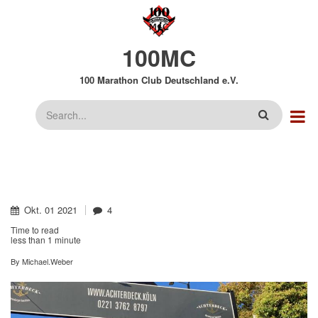
Direkt
zum
Inhalt
100MC
100 Marathon Club Deutschland e.V.
Suche
Okt.
01
2021
4
Time to read
less than
1 minute
By
Michael.Weber