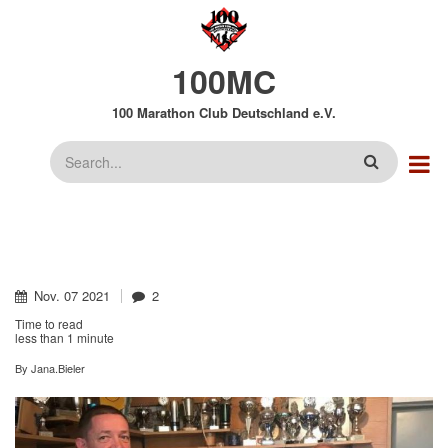
Direkt
zum
Inhalt
100MC
100 Marathon Club Deutschland e.V.
Suche
Nov.
07
2021
2
Time to read
less than
1 minute
By
Jana.Bieler