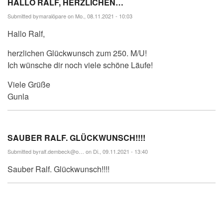
HALLO RALF, HERZLICHEN…
Submitted by
maralöpare
on Mo., 08.11.2021 - 10:03
Hallo Ralf,
herzlichen Glückwunsch zum 250. M/U!
Ich wünsche dir noch viele schöne Läufe!
Viele Grüße
Gunla
SAUBER RALF. GLÜCKWUNSCH!!!!
Submitted by
ralf.dembeck@o…
on Di., 09.11.2021 - 13:40
Sauber Ralf. Glückwunsch!!!!