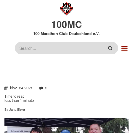
Direkt
zum
Inhalt
100MC
100 Marathon Club Deutschland e.V.
Suche
Nov.
24
2021
3
Time to read
less than
1 minute
By
Jana.Bieler