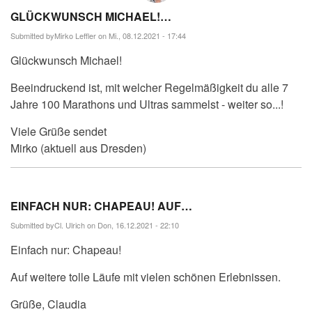
GLÜCKWUNSCH MICHAEL!…
Submitted by
Mirko Leffler
on Mi., 08.12.2021 - 17:44
Glückwunsch Michael!
Beeindruckend ist, mit welcher Regelmäßigkeit du alle 7
Jahre 100 Marathons und Ultras sammelst - weiter so...!
Viele Grüße sendet
Mirko (aktuell aus Dresden)
EINFACH NUR: CHAPEAU! AUF…
Submitted by
Cl. Ulrich
on Don, 16.12.2021 - 22:10
Einfach nur: Chapeau!
Auf weitere tolle Läufe mit vielen schönen Erlebnissen.
Grüße, Claudia