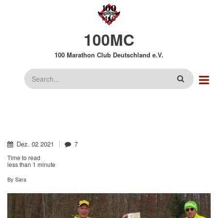
Direkt
zum
Inhalt
100MC
100 Marathon Club Deutschland e.V.
Suche
Dez.
02
2021
7
Time to read
less than
1 minute
By
Sara