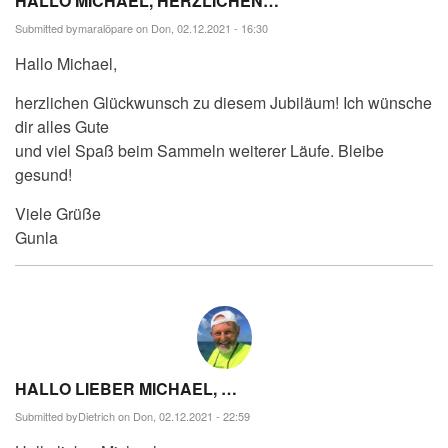
HALLO MICHAEL, HERZLICHEN…
Submitted by
maralöpare
on Don, 02.12.2021 - 16:30
Hallo Michael,
herzlichen Glückwunsch zu diesem Jubiläum! Ich wünsche
dir alles Gute
und viel Spaß beim Sammeln weiterer Läufe. Bleibe
gesund!
Viele Grüße
Gunla
HALLO LIEBER MICHAEL, …
Submitted by
Dietrich
on Don, 02.12.2021 - 22:59