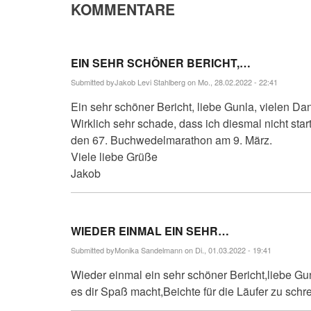
KOMMENTARE
EIN SEHR SCHÖNER BERICHT,…
Submitted by
Jakob Levi Stahlberg
on Mo., 28.02.2022 - 22:41
Ein sehr schöner Bericht, liebe Gunla, vielen Da
Wirklich sehr schade, dass ich diesmal nicht sta
den 67. Buchwedelmarathon am 9. März.
Viele liebe Grüße
Jakob
WIEDER EINMAL EIN SEHR…
Submitted by
Monika Sandelmann
on Di., 01.03.2022 - 19:41
Wieder einmal ein sehr schöner Bericht,liebe G
es dir Spaß macht,Beichte für die Läufer zu sch