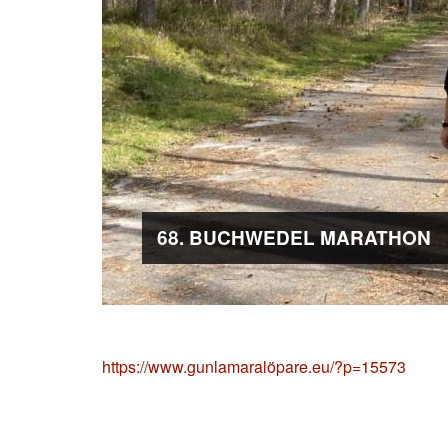
68. BUCHWEDEL MARATHON
https://www.gunlamaralöpare.eu/?p=15573