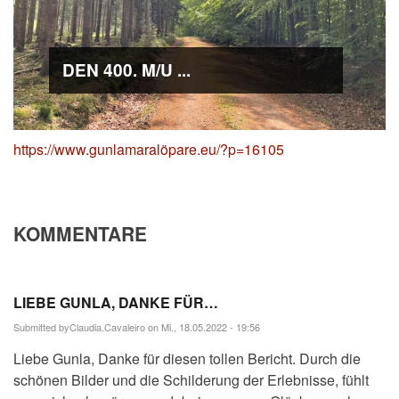
DEN 400. M/U ...
https://www.gunlamaralöpare.eu/?p=16105
KOMMENTARE
LIEBE GUNLA, DANKE FÜR…
Submitted by
Claudia.Cavaleiro
on Mi., 18.05.2022 - 19:56
Liebe Gunla, Danke für diesen tollen Bericht. Durch die
schönen Bilder und die Schilderung der Erlebnisse, fühlt