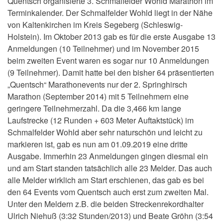
Quentsch organisierte 3. Schmalfelder Wohld Marathon im
Terminkalender. Der Schmalfelder Wohld liegt in der Nähe
von Kaltenkirchen im Kreis Segeberg (Schleswig-
Holstein). Im Oktober 2013 gab es für die erste Ausgabe 13
Anmeldungen (10 Teilnehmer) und im November 2015
beim zweiten Event waren es sogar nur 10 Anmeldungen
(9 Teilnehmer). Damit hatte bei den bisher 64 präsentierten
„Quentsch“ Marathonevents nur der 2. Springhirsch
Marathon (September 2014) mit 5 Teilnehmern eine
geringere Teilnehmerzahl. Da die 3,466 km lange
Laufstrecke (12 Runden + 603 Meter Auftaktstück) im
Schmalfelder Wohld aber sehr naturschön und leicht zu
markieren ist, gab es nun am 01.09.2019 eine dritte
Ausgabe. Immerhin 23 Anmeldungen gingen diesmal ein
und am Start standen tatsächlich alle 23 Melder. Das auch
alle Melder wirklich am Start erschienen, das gab es bei
den 64 Events vom Quentsch auch erst zum zweiten Mal.
Unter den Meldern z.B. die beiden Streckenrekordhalter
Ulrich Niehuß (3:32 Stunden/2013) und Beate Gröhn (3:54