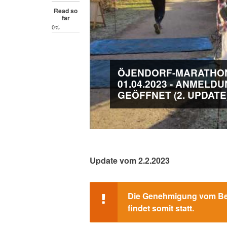
Read so
far
0%
ÖJENDORF-MARATHO
01.04.2023 - ANMELD
GEÖFFNET (2. UPDATE
Update vom 2.2.2023
Die Genehmigung vom Bezi
STATUS
findet somit statt.
MESSAGE