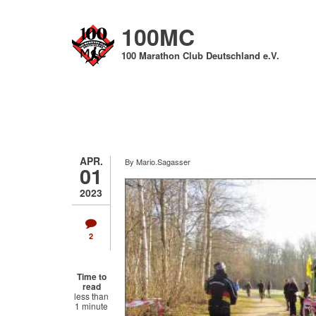
Direkt
zum
100MC
Inhalt
100 Marathon Club Deutschland e.V.
APR.
By
Mario.Sagasser
01
2023
2
Time to
read
less than
1 minute