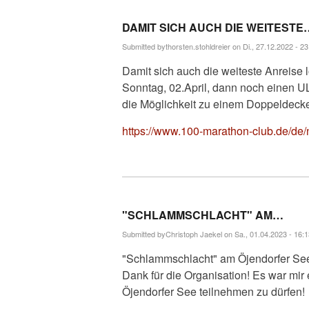
DAMIT SICH AUCH DIE WEITESTE
Submitted by
thorsten.stohldreier
on Di., 27.12.2022 - 23
Damit sich auch die weiteste Anreise 
Sonntag, 02.April, dann noch ein
die Möglichkeit zu einem Doppeldecke
https://www.100-marathon-club.de/de
"SCHLAMMSCHLACHT" AM…
Submitted by
Christoph Jaekel
on Sa., 01.04.2023 - 16:1
"Schlammschlacht" am Öjendorfer See!!
Dank für die Organisation! Es war mir
Öjendorfer See teilnehmen zu dürfen!