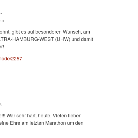
…
:01
lohnt, gibt es auf besonderen Wunsch, am
en ULTRA-HAMBURG-WEST (UHW) und damit
r!
/node/2257
3
! War sehr hart, heute. Vielen lieben
 eine Ehre am letzten Marathon um den