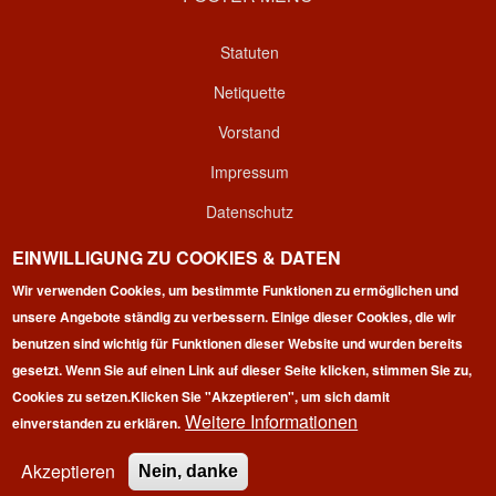
Statuten
Netiquette
Vorstand
Impressum
Datenschutz
Kontakt
EINWILLIGUNG ZU COOKIES & DATEN
Login
Wir verwenden Cookies, um bestimmte Funktionen zu ermöglichen und
unsere Angebote ständig zu verbessern. Einige dieser Cookies, die wir
benutzen sind wichtig für Funktionen dieser Website und wurden bereits
gesetzt. Wenn Sie auf einen Link auf dieser Seite klicken, stimmen Sie zu,
Cookies zu setzen.
Klicken Sie "Akzeptieren", um sich damit
Weitere Informationen
einverstanden zu erklären.
Copyright © 2026 | 100 Marathon Club Deutschland e.V. | All
rights reserved.
Akzeptieren
Nein, danke