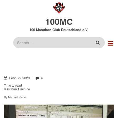
Direkt
zum
Inhalt
100MC
100 Marathon Club Deutschland e.V.
Suche
Febr.
22
2023
4
Time to read
less than
1 minute
By
Michael.Kiene