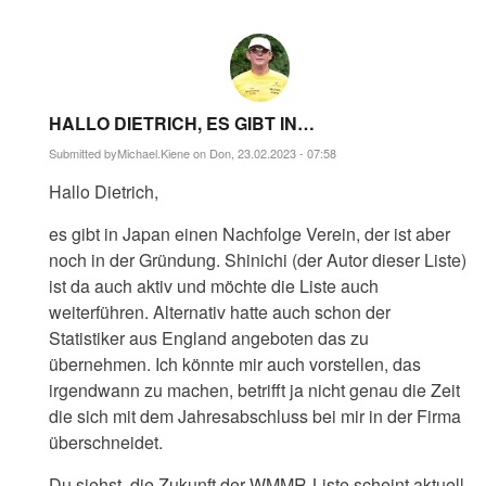
HALLO DIETRICH, ES GIBT IN…
Submitted by
Michael.Kiene
on Don, 23.02.2023 - 07:58
Antwort
Hallo Dietrich,
auf
Vielen
Dank,
es gibt in Japan einen Nachfolge Verein, der ist aber
Michael!
noch in der Gründung. Shinichi (der Autor dieser Liste)
Ich…
von
ist da auch aktiv und möchte die Liste auch
Dietrich
weiterführen. Alternativ hatte auch schon der
Statistiker aus England angeboten das zu
übernehmen. Ich könnte mir auch vorstellen, das
irgendwann zu machen, betrifft ja nicht genau die Zeit
die sich mit dem Jahresabschluss bei mir in der Firma
überschneidet.
Du siehst, die Zukunft der WMMR-Liste scheint aktuell