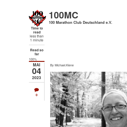
Direkt
zum
100MC
Inhalt
100 Marathon Club Deutschland e.V.
Time to
read
less than
1 minute
Read so
far
100%
MAI
By
Michael.Kiene
04
2023
0