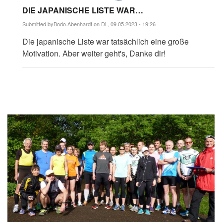
DIE JAPANISCHE LISTE WAR…
Submitted by
Bodo.Abenhardt
on Di., 09.05.2023 - 19:26
Antwort
Die japanische Liste war tatsächlich eine große
auf
Hallo
Motivation. Aber weiter geht's, Danke dir!
Bodo,
meinen…
von
Dietrich