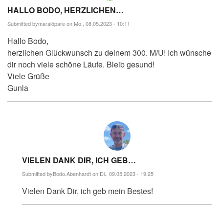
HALLO BODO, HERZLICHEN…
Submitted by
maralöpare
on Mo., 08.05.2023 - 10:11
Hallo Bodo,
herzlichen Glückwunsch zu deinem 300. M/U! Ich wünsche
dir noch viele schöne Läufe. Bleib gesund!
Viele Grüße
Gunla
VIELEN DANK DIR, ICH GEB…
Submitted by
Bodo.Abenhardt
on Di., 09.05.2023 - 19:25
Antwort
Vielen Dank Dir, ich geb mein Bestes!
auf
Hallo
Bodo,
herzlichen…