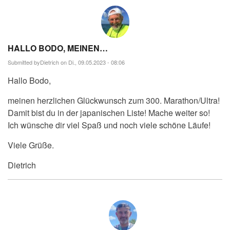
von
maralöpare
HALLO BODO, MEINEN…
Submitted by
Dietrich
on Di., 09.05.2023 - 08:06
Hallo Bodo,
meinen herzlichen Glückwunsch zum 300. Marathon/Ultra!
Damit bist du in der japanischen Liste! Mache weiter so!
Ich wünsche dir viel Spaß und noch viele schöne Läufe!
Viele Grüße.
Dietrich