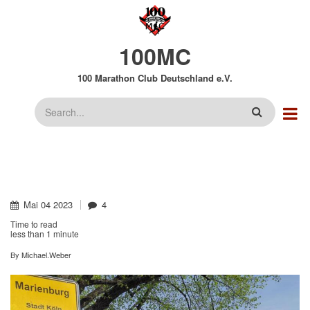
Direkt
zum
Inhalt
100MC
100 Marathon Club Deutschland e.V.
Suche
Mai
04
2023
4
Time to read
less than
1 minute
By
Michael.Weber