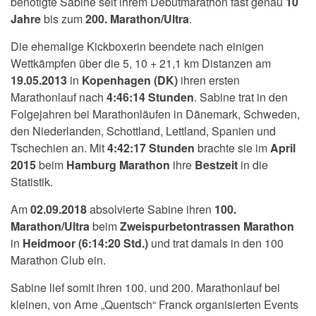
benötigte Sabine seit ihrem Debütmarathon fast genau
10
Jahre
bis zum
200. Marathon/Ultra
.
Die ehemalige Kickboxerin beendete nach einigen
Wettkämpfen über die 5, 10 + 21,1 km Distanzen am
19.05.2013
in
Kopenhagen (DK)
ihren ersten
Marathonlauf nach
4:46:14 Stunden
. Sabine trat in den
Folgejahren bei Marathonläufen in Dänemark, Schweden,
den Niederlanden, Schottland, Lettland, Spanien und
Tschechien an. Mit
4:42:17 Stunden
brachte sie im
April
2015
beim
Hamburg Marathon
ihre
Bestzeit
in die
Statistik.
Am
02.09.2018
absolvierte Sabine ihren
100.
Marathon/Ultra
beim
Zweispurbetontrassen Marathon
in
Heidmoor (6:14:20 Std.)
und trat damals in den 100
Marathon Club ein.
Sabine lief somit ihren 100. und 200. Marathonlauf bei
kleinen, von Arne „Quentsch“ Franck organisierten Events