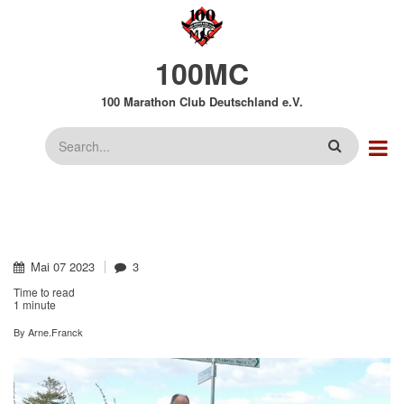
Direkt
zum
Inhalt
100MC
100 Marathon Club Deutschland e.V.
Suche
Mai
07
2023
3
Time to read
1 minute
By
Arne.Franck