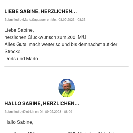
LIEBE SABINE, HERZLICHEN…
Submitted by
Mario.Sagasser
on Mo., 08.05.2023 - 08:33
Liebe Sabine,
herzlichen Glückwunsch zum 200. M/U.
Alles Gute, mach weiter so und bis demnächst auf der
Strecke.
Doris und Mario
HALLO SABINE, HERZLICHEN…
Submitted by
Dietrich
on Di., 09.05.2023 - 08:09
Hallo Sabine,