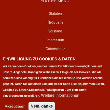
FOOTER MENU
Statuten
Netiquette
Vorstand
Impressum
Datenschutz
Kontakt
EINWILLIGUNG ZU COOKIES & DATEN
Wir verwenden Cookies, um bestimmte Funktionen zu ermöglichen und
Login
unsere Angebote ständig zu verbessern. Einige dieser Cookies, die wir
benutzen sind wichtig für Funktionen dieser Website und wurden bereits
gesetzt. Wenn Sie auf einen Link auf dieser Seite klicken, stimmen Sie zu,
Cookies zu setzen.
Klicken Sie "Akzeptieren", um sich damit
Weitere Informationen
einverstanden zu erklären.
Copyright © 2026 | 100 Marathon Club Deutschland e.V. | All
rights reserved.
Akzeptieren
Nein, danke