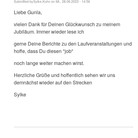
Submitted by
Sylke.Kuhn
on Mi., 28.06.2023 - 14:56
Antwort
Liebe Gunla,
auf
Liebe
Sylke,
vielen Dank für Deinen Glückwunsch zu meinem
herzlichen…
Jubiläum. Immer wieder lese ich
von
maralöpare
gerne Deine Berichte zu den Laufveranstaltungen und
hoffe, dass Du diesen "job"
noch lange weiter machen wirst.
Herzliche Grüße und hoffentlich sehen wir uns
demnächst wieder auf den Strecken
Sylke