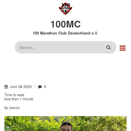
Direkt
zum
Inhalt
100MC
100 Marathon Club Deutschland e.V.
Suche
Juni
28
2023
5
Time to read
less than
1 minute
By
Dietrich