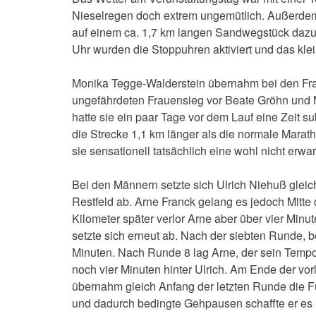
Nieselregen doch extrem ungemütlich. Außerdem
auf einem ca. 1,7 km langen Sandwegstück dazu
Uhr wurden die Stoppuhren aktiviert und das kle
Monika Tegge-Walderstein übernahm bei den Fraue
ungefährdeten Frauensieg vor Beate Gröhn und M
hatte sie ein paar Tage vor dem Lauf eine Zeit 
die Strecke 1,1 km länger als die normale Marat
sie sensationell tatsächlich eine wohl nicht erwa
Bei den Männern setzte sich Ulrich Niehuß gleic
Restfeld ab. Arne Franck gelang es jedoch Mitte
Kilometer später verlor Arne aber über vier Min
setzte sich erneut ab. Nach der siebten Runde, 
Minuten. Nach Runde 8 lag Arne, der sein Tempo
noch vier Minuten hinter Ulrich. Am Ende der vo
übernahm gleich Anfang der letzten Runde die F
und dadurch bedingte Gehpausen schaffte er es Ul