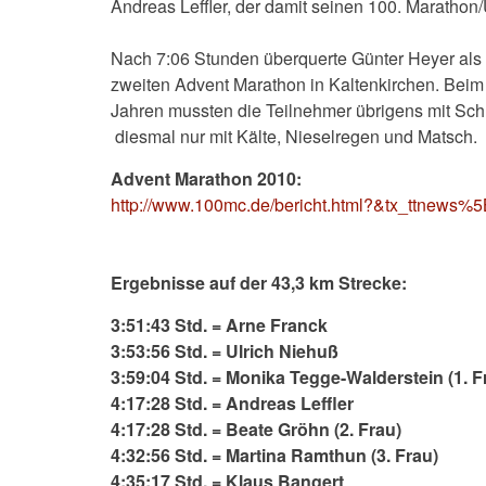
Andreas Leffler, der damit seinen 100. Marathon/Ul
Nach 7:06 Stunden überquerte Günter Heyer als l
zweiten Advent Marathon in Kaltenkirchen. Beim
Jahren mussten die Teilnehmer übrigens mit Sc
diesmal nur mit Kälte, Nieselregen und Matsch.
Advent Marathon 2010:
http://www.100mc.de/bericht.html?&tx_ttne
Ergebnisse auf der 43,3 km Strecke:
3:51:43 Std. = Arne Franck
3:53:56 Std. = Ulrich Niehuß
3:59:04 Std. = Monika Tegge-Walderstein (1. F
4:17:28 Std. = Andreas Leffler
4:17:28 Std. = Beate Gröhn (2. Frau)
4:32:56 Std. = Martina Ramthun (3. Frau)
4:35:17 Std. = Klaus Bangert