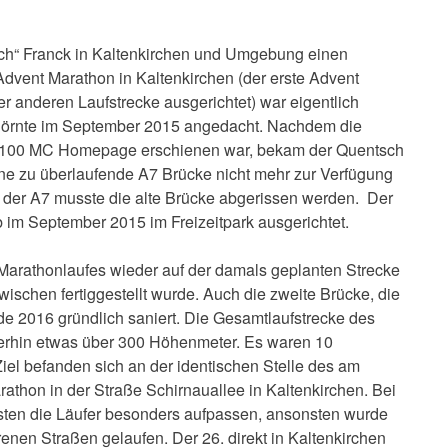
sch“ Franck in Kaltenkirchen und Umgebung einen
dvent Marathon in Kaltenkirchen (der erste Advent
 anderen Laufstrecke ausgerichtet) war eigentlich
e Dörnte im September 2015 angedacht. Nachdem die
er 100 MC Homepage erschienen war, bekam der Quentsch
ine zu überlaufende A7 Brücke nicht mehr zur Verfügung
der A7 musste die alte Brücke abgerissen werden. Der
im September 2015 im Freizeitpark ausgerichtet.
 Marathonlaufes wieder auf der damals geplanten Strecke
wischen fertiggestellt wurde. Auch die zweite Brücke, die
e 2016 gründlich saniert. Die Gesamtlaufstrecke des
erhin etwas über 300 Höhenmeter. Es waren 10
iel befanden sich an der identischen Stelle des am
thon in der Straße Schirnauallee in Kaltenkirchen. Bei
ten die Läufer besonders aufpassen, ansonsten wurde
en Straßen gelaufen. Der 26. direkt in Kaltenkirchen