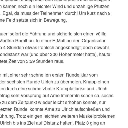
 kamen noch ein leichter Wind und unzählige Pfützen
. Egal, da muss der Teilnehmer durch! Um kurz nach 9
ine Feld setzte sich in Bewegung.
n sofort die Führung und sicherte sich einen völlig
artina Ramthun. In einer E-Mail an den Organisator
sub 4 Stunden etwas ironisch angekündigt, doch obwohl
hondistanz war (und über 300 Höhenmeter hatte), haute
rtete Zeit von 3:59 Stunden raus.
h mit einer sehr schnellen ersten Runde klar vom
 der sechsten Runde Ulrich zu überholen. Knapp einen
uten durch eine schmerzhafte Krampfattacke und Ulrich
betrug sein Vorsprung auf Arne immerhin schon ca. sechs
 zu dem Zeitpunkt wieder leicht erhöhen konnte, nur
rletzten Runde konnte Arne zu Ulrich aufschließen und
ührung. Trotz einigen leichten weiteren Muskelproblemen
rich bis ins Ziel auf Distanz halten. Platz 3 ging an