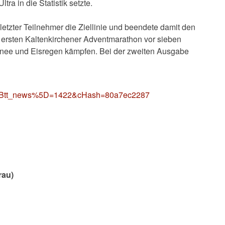
tra in die Statistik setzte.
etzter Teilnehmer die Ziellinie und beendete damit den
 ersten Kaltenkirchener Adventmarathon vor sieben
hnee und Eisregen kämpfen. Bei der zweiten Ausgabe
ws%5Btt_news%5D=1422&cHash=80a7ec2287
rau)