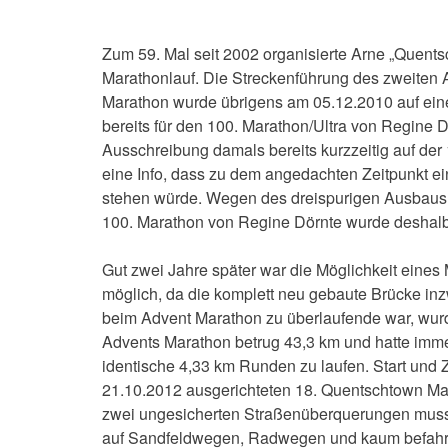
Zum 59. Mal seit 2002 organisierte Arne „Quent
Marathonlauf. Die Streckenführung des zweiten A
Marathon wurde übrigens am 05.12.2010 auf einer
bereits für den 100. Marathon/Ultra von Regin
Ausschreibung damals bereits kurzzeitig auf d
eine Info, dass zu dem angedachten Zeitpunkt e
stehen würde. Wegen des dreispurigen Ausbaus 
100. Marathon von Regine Dörnte wurde deshalb 
Gut zwei Jahre später war die Möglichkeit eines
möglich, da die komplett neu gebaute Brücke inz
beim Advent Marathon zu überlaufende war, wurd
Advents Marathon betrug 43,3 km und hatte imm
identische 4,33 km Runden zu laufen. Start und Z
21.10.2012 ausgerichteten 18. Quentschtown Mara
zwei ungesicherten Straßenüberquerungen muss
auf Sandfeldwegen, Radwegen und kaum befahren