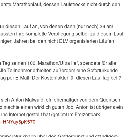
erste Marathonlauf, dessen Laufstrecke nicht durch den
für diesen Lauf an, von denen dann (nur noch) 29 am
ussten ihre komplette Verpflegung selber zu diesem Lauf
einigen Jahren bei den nicht DLV organisierten Läufen
Tag seinen 100. Marathon/Ultra lief, spendete für alle
 Alle Teilnehmer erhielten außerdem eine Soforturkunde
g per E-Mail. Der Kostenfaktor für diesen Lauf lag bei 7
e sich Anton Maiwald, ein ehemaliger von dem Quentsch
d machte einen wirklich guten Job. Anton ist übrigens ein
ins Internet gestellt hat (gefilmt im Freizeitpark
h?v=HNYay5pK570
Temperatur knapp über den Gefrierpunkt und ständigem