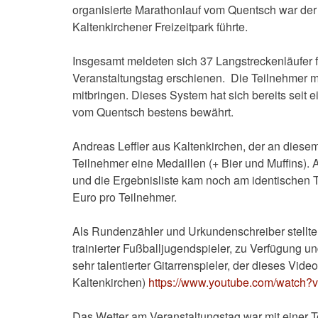
organisierte Marathonlauf vom Quentsch war der 
Kaltenkirchener Freizeitpark führte.
Insgesamt meldeten sich 37 Langstreckenläufer 
Veranstaltungstag erschienen. Die Teilnehmer m
mitbringen. Dieses System hat sich bereits seit 
vom Quentsch bestens bewährt.
Andreas Leffler aus Kaltenkirchen, der an diesem 
Teilnehmer eine Medaillen (+ Bier und Muffins).
und die Ergebnisliste kam noch am identischen Ta
Euro pro Teilnehmer.
Als Rundenzähler und Urkundenschreiber stellt
trainierter Fußballjugendspieler, zu Verfügung un
sehr talentierter Gitarrenspieler, der dieses Video 
Kaltenkirchen)
https://www.youtube.com/watc
Das Wetter am Veranstaltungstag war mit einer 