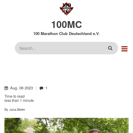
Direkt
zum
Inhalt
100MC
100 Marathon Club Deutschland e.V.
Suche
Aug.
06
2023
1
Time to read
less than
1 minute
By
Jana.Bieler