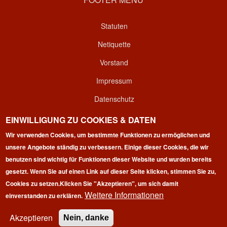
Statuten
Netiquette
Vorstand
Impressum
Datenschutz
Kontakt
EINWILLIGUNG ZU COOKIES & DATEN
Wir verwenden Cookies, um bestimmte Funktionen zu ermöglichen und
Login
unsere Angebote ständig zu verbessern. Einige dieser Cookies, die wir
benutzen sind wichtig für Funktionen dieser Website und wurden bereits
gesetzt. Wenn Sie auf einen Link auf dieser Seite klicken, stimmen Sie zu,
Cookies zu setzen.
Klicken Sie "Akzeptieren", um sich damit
Weitere Informationen
einverstanden zu erklären.
Copyright © 2026 | 100 Marathon Club Deutschland e.V. | All
rights reserved.
Akzeptieren
Nein, danke