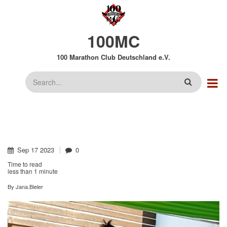
Direkt
zum
Inhalt
100MC
100 Marathon Club Deutschland e.V.
Suche
Sep
17
2023
0
Time to read
less than
1 minute
By
Jana.Bieler