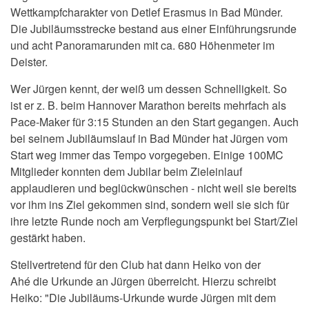
Wettkampfcharakter von
Detlef Erasmus in Bad Münder.
Die
Jubiläumsstrecke bestand aus einer Einführungsrunde
und acht Panoramarunden mit ca. 680 Höhenmeter im
Deister.
Wer Jürgen kennt, der weiß um dessen Schnelligkeit.
So
ist er z. B. beim Hannover Marathon bereits mehrfach als
Pace-Maker für 3:15 Stunden an den Start gegangen. Auch
bei seinem Jubiläumslauf
in Bad Münder
hat Jürgen vom
Start weg immer das Tempo vorgegeben. Einige 100MC
Mitglieder konnten dem Jubilar beim Zieleinlauf
applaudieren und beglückwünschen - nicht weil sie bereits
vor ihm ins Ziel gekommen sind, sondern weil sie sich für
ihre letzte Runde noch am Verpflegungspunkt bei Start/Ziel
gestärkt haben.
S
tellvertretend für den Club hat dann Heiko von der
Ahé die Urkunde an Jürgen überreicht. Hierzu schreibt
Heiko: "Die Jubiläums-Urkunde wurde Jürgen mit dem