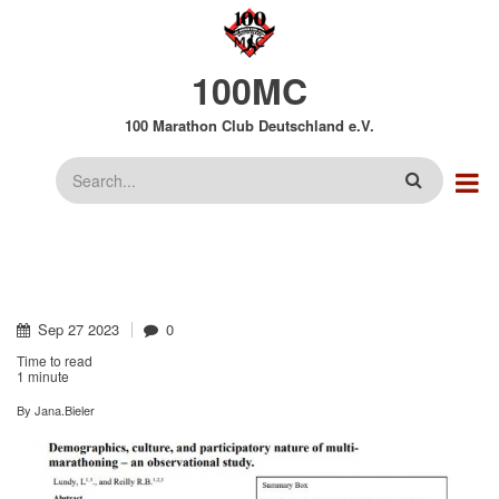
Direkt
zum
Inhalt
100MC
100 Marathon Club Deutschland e.V.
Suche
Sep
27
2023
0
Time to read
1 minute
By
Jana.Bieler